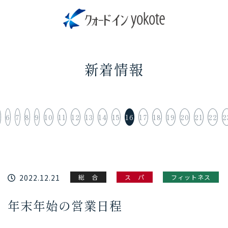
新着情報
5
6
7
8
9
10
11
12
13
14
15
16
17
18
19
20
21
22
2
2022.12.21
総 合
ス パ
フィットネス
年末年始の営業日程