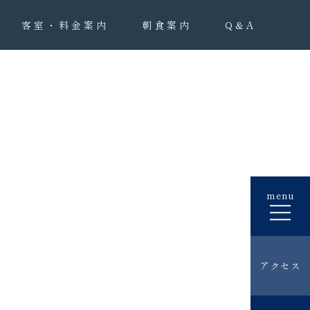
客室・料金案内
朝食案内
Q&A
menu
アクセス