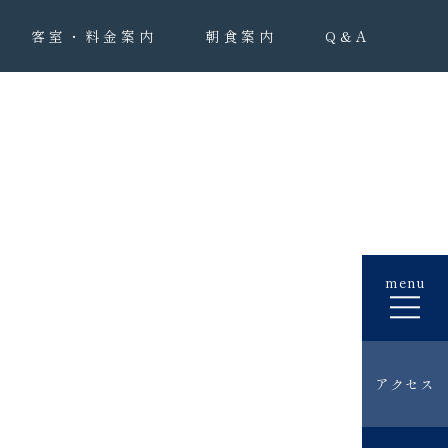
客室・料金案内
朝食案内
Q&A
menu
アクセス