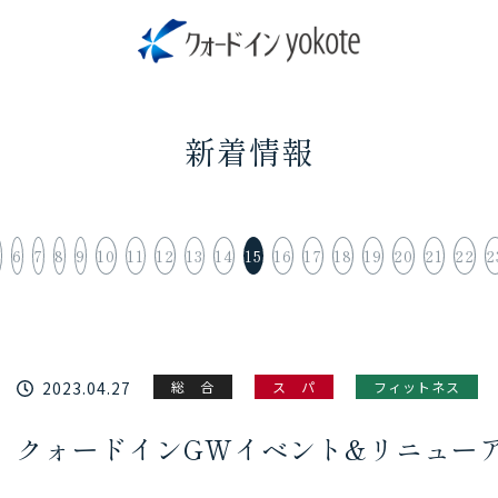
新着情報
5
6
7
8
9
10
11
12
13
14
15
16
17
18
19
20
21
22
2
2023.04.27
総 合
ス パ
フィットネス
クォードインGWイベント&リニュー