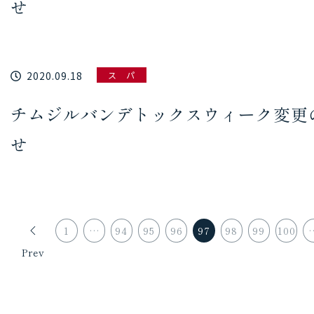
せ
2020.09.18
ス パ
チムジルバンデトックスウィーク変更
せ
1
…
94
95
96
97
98
99
100
Prev