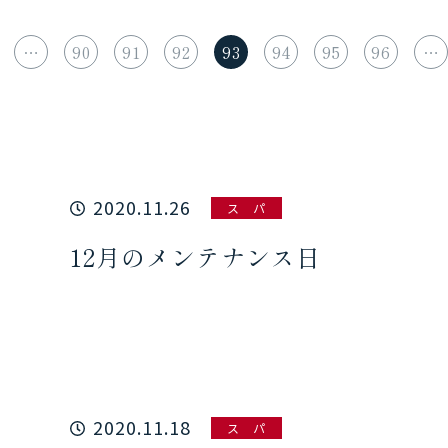
…
90
91
92
93
94
95
96
…
2020.11.26
ス パ
12月のメンテナンス日
2020.11.18
ス パ