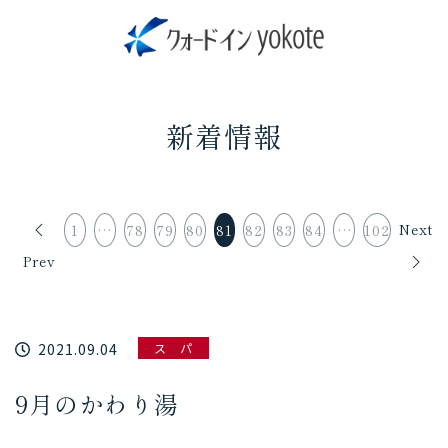
新着情報
Next
1
…
78
79
80
81
82
83
84
…
102
Prev
2021.09.04
ス パ
9月のかわり湯