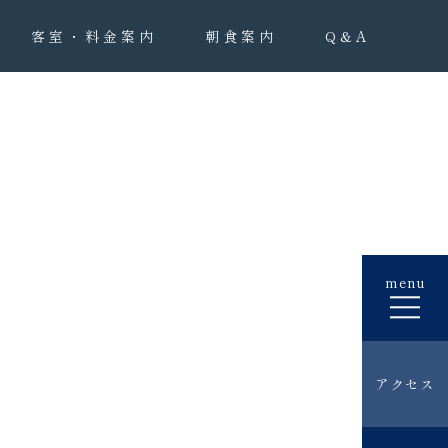
客室・料金案内
朝食案内
Q&A
menu
アクセス