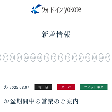
新着情報
9
20
21
22
23
24
25
26
27
28
29
30
31
32
33
34
35
2025.08.07
総 合
ス パ
フィットネス
お盆期間中の営業のご案内